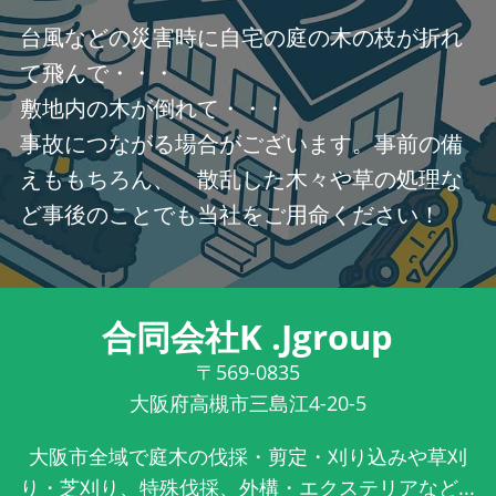
台風などの災害時に自宅の庭の木の枝が折れ
て飛んで・・・
敷地内の木が倒れて・・・
事故につながる場合がございます。事前の備
えももちろん、 散乱した木々や草の処理な
ど事後のことでも当社をご用命ください！
合同会社K .Jgroup
〒569-0835
大阪府高槻市三島江4-20-5
大阪市全域で庭木の伐採・剪定・刈り込みや草刈
り・芝刈り、特殊伐採、外構・エクステリアなど...