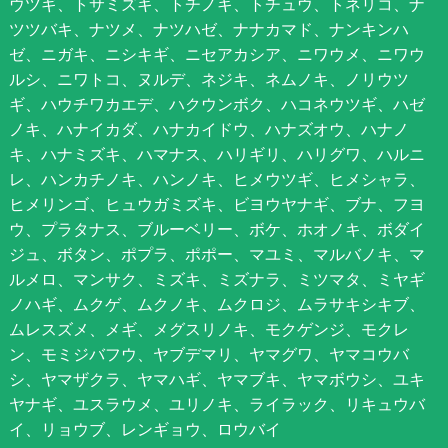
ウツギ、トサミズキ、トチノキ、トチュウ、トネリコ、ナ
ツツバキ、ナツメ、ナツハゼ、ナナカマド、ナンキンハ
ゼ、ニガキ、ニシキギ、ニセアカシア、ニワウメ、ニワウ
ルシ、ニワトコ、ヌルデ、ネジキ、ネムノキ、ノリウツ
ギ、ハウチワカエデ、ハクウンボク、ハコネウツギ、ハゼ
ノキ、ハナイカダ、ハナカイドウ、ハナズオウ、ハナノ
キ、ハナミズキ、ハマナス、ハリギリ、ハリグワ、ハルニ
レ、ハンカチノキ、ハンノキ、ヒメウツギ、ヒメシャラ、
ヒメリンゴ、ヒュウガミズキ、ビヨウヤナギ、ブナ、フヨ
ウ、プラタナス、ブルーベリー、ボケ、ホオノキ、ボダイ
ジュ、ボタン、ポプラ、ポポー、マユミ、マルバノキ、マ
ルメロ、マンサク、ミズキ、ミズナラ、ミツマタ、ミヤギ
ノハギ、ムクゲ、ムクノキ、ムクロジ、ムラサキシキブ、
ムレスズメ、メギ、メグスリノキ、モクゲンジ、モクレ
ン、モミジバフウ、ヤブデマリ、ヤマグワ、ヤマコウバ
シ、ヤマザクラ、ヤマハギ、ヤマブキ、ヤマボウシ、ユキ
ヤナギ、ユスラウメ、ユリノキ、ライラック、リキュウバ
イ、リョウブ、レンギョウ、ロウバイ