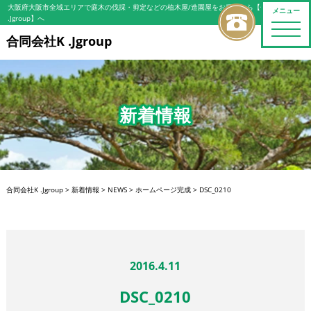
大阪府大阪市全域エリアで庭木の伐採・剪定などの植木屋/造園屋をお探しなら【合同会社K
メニュー
.Jgroup】へ
toggle
naviga
合同会社K .Jgroup
新着情報
合同会社K .Jgroup
>
新着情報
>
NEWS
>
ホームページ完成
>
DSC_0210
2016.4.11
DSC_0210