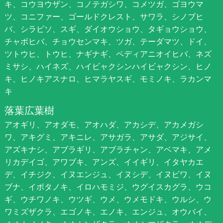
キ、コウヨウザン、コノテガシワ、コメツガ、ゴヨウマ
ツ、コニファー、ゴールドクレスト、サワラ、シノブヒ
バ、シラビソ、スギ、ダイオウショウ、タギョウショウ、
チャボヒバ、チョウセンマキ、ツガ、テーダマツ、ドイ、
ツトウヒ、トウヒ、ナギナギ、ペディアニオイヒバ、ネズ
ミサシ、ハイネズ、ハイビャクシンハイビャクシン、ヒノ
キ、ヒノキアスナロ、ヒマラヤスギ、モミノキ、ラカンマ
キ
落葉広葉樹
アオギリ、アオダモ、アオハダ、アカシデ、アカメガシ
ワ、アキグミ、アキニレ、アサガラ、アサダ、アジサイ、
アズキナシ、アブラギリ、アブラチャン、アベマキ、アメ
リカデイゴ、アワブキ、アンズ、イイギリ、イタヤカエ
デ、イチジク、イヌエンジュ、イヌシデ、イヌビワ、イヌ
ブナ、イボタノキ、イロハモミジ、ウグイスカグラ、ウコ
ギ、ウチワノキ、ウツギ、ウメ、ウメモドキ、ウルシ、ウ
ワミズザクラ、エゴノキ、エノキ、エンジュ、オウバイ、