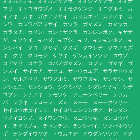
オオカメノキ、オオカンザクラ、オオシマザクラ、オオデ
マリ、オトコヨウゾメ、オオモクゲンジ、オニグルミ、カ
イノキ、カキ、ガクアジサイ、カジカエデ、カジノキ、カ
シワ、カシワバアジサイ、カツラ、ガマズミ、カマツカ、
カラタチ、カリン、カンヒザクラ、カンレンボク、キササ
ゲ、キソケイ、キハダ、キブシ、キリ、キンギンボク、キ
ンシバイ、クコ、クサギ、クヌギ、クマシデ、クマノミズ
キ、クリ、クロモジ、ケヤキ、ゲンカイツツジ、コウゾ、
コデマリ、コナラ、コバノガマズミ、コブシ、ゴマギ、ゴ
ンズイ、サイカチ、ザクロ、サトウカエデ、サラサドウダ
ン、サルスベリ、サワグルミ、サワフタギ、サンザシ、サ
ンシュユ、サンショウ、シジミバナ、シダレヤナギ、シデ
コブシ、シナノキ、シモツケ、ジューンベリー、シラカ
バ、シラキ、シロモジ、ズミ、スモモ、スモークツリー、
セイヨウボダイジュ、セイヨウニンジンボク、センダン、
ソメイヨシノ、タイワンフウ、タニウツギ、ダンコウバ
イ、チドリノキ、チャンチン、チンシバイ、ツクバネウツ
ギ、テンダイウヤク、トウカエデ、ドウダンツツジ、ドク