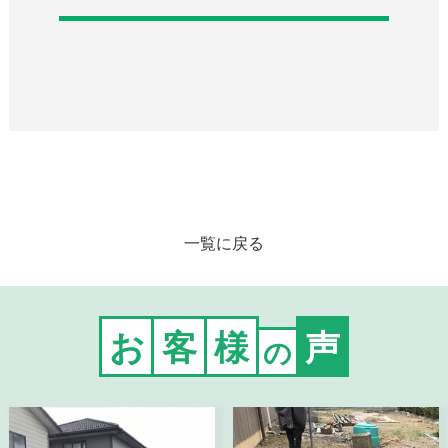
一覧に戻る
お
客
様
声
の