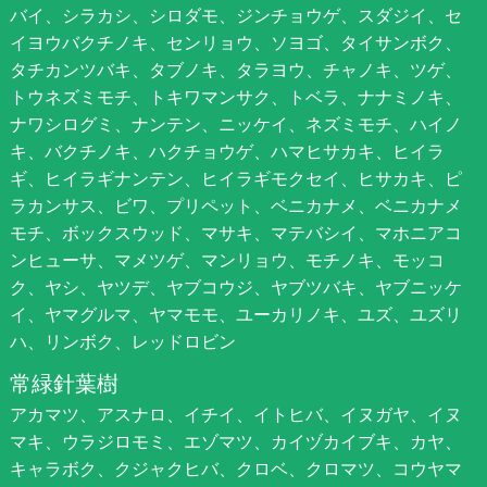
バイ、シラカシ、シロダモ、ジンチョウゲ、スダジイ、セ
イヨウバクチノキ、センリョウ、ソヨゴ、タイサンボク、
タチカンツバキ、タブノキ、タラヨウ、チャノキ、ツゲ、
トウネズミモチ、トキワマンサク、トベラ、ナナミノキ、
ナワシログミ、ナンテン、ニッケイ、ネズミモチ、ハイノ
キ、バクチノキ、ハクチョウゲ、ハマヒサカキ、ヒイラ
ギ、ヒイラギナンテン、ヒイラギモクセイ、ヒサカキ、ピ
ラカンサス、ビワ、プリペット、ベニカナメ、ベニカナメ
モチ、ボックスウッド、マサキ、マテバシイ、マホニアコ
ンヒューサ、マメツゲ、マンリョウ、モチノキ、モッコ
ク、ヤシ、ヤツデ、ヤブコウジ、ヤブツバキ、ヤブニッケ
イ、ヤマグルマ、ヤマモモ、ユーカリノキ、ユズ、ユズリ
ハ、リンボク、レッドロビン
常緑針葉樹
アカマツ、アスナロ、イチイ、イトヒバ、イヌガヤ、イヌ
マキ、ウラジロモミ、エゾマツ、カイヅカイブキ、カヤ、
キャラボク、クジャクヒバ、クロベ、クロマツ、コウヤマ