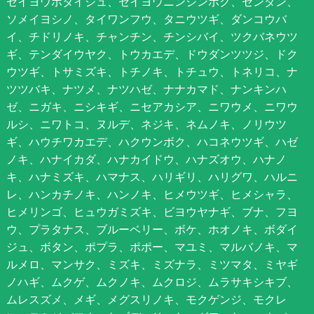
セイヨウボダイジュ、セイヨウニンジンボク、センダン、
ソメイヨシノ、タイワンフウ、タニウツギ、ダンコウバ
イ、チドリノキ、チャンチン、チンシバイ、ツクバネウツ
ギ、テンダイウヤク、トウカエデ、ドウダンツツジ、ドク
ウツギ、トサミズキ、トチノキ、トチュウ、トネリコ、ナ
ツツバキ、ナツメ、ナツハゼ、ナナカマド、ナンキンハ
ゼ、ニガキ、ニシキギ、ニセアカシア、ニワウメ、ニワウ
ルシ、ニワトコ、ヌルデ、ネジキ、ネムノキ、ノリウツ
ギ、ハウチワカエデ、ハクウンボク、ハコネウツギ、ハゼ
ノキ、ハナイカダ、ハナカイドウ、ハナズオウ、ハナノ
キ、ハナミズキ、ハマナス、ハリギリ、ハリグワ、ハルニ
レ、ハンカチノキ、ハンノキ、ヒメウツギ、ヒメシャラ、
ヒメリンゴ、ヒュウガミズキ、ビヨウヤナギ、ブナ、フヨ
ウ、プラタナス、ブルーベリー、ボケ、ホオノキ、ボダイ
ジュ、ボタン、ポプラ、ポポー、マユミ、マルバノキ、マ
ルメロ、マンサク、ミズキ、ミズナラ、ミツマタ、ミヤギ
ノハギ、ムクゲ、ムクノキ、ムクロジ、ムラサキシキブ、
ムレスズメ、メギ、メグスリノキ、モクゲンジ、モクレ