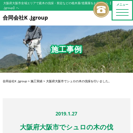
大阪府大阪市全域エリアで庭木の伐採・剪定などの植木屋/造園屋をお探しなら【合同会社K
メニュー
.Jgroup】へ
toggle
naviga
合同会社K .Jgroup
施工事例
合同会社K .Jgroup
>
施工実績
>
大阪府大阪市でシュロの木の伐採を行いました。
2019.1.27
大阪府大阪市でシュロの木の伐