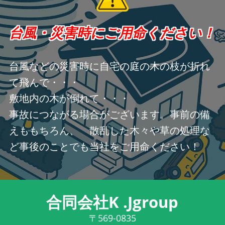
台風・災害時にご用命ください！
台風などの災害時に自宅の庭の木の枝が折れ
て飛んで・・・
敷地内の木が倒れて・・・
事故につながる場合がございます。事前の備
えももちろん、 散乱した木々や草の処理な
ど事後のことでも当社をご用命ください！
合同会社K .Jgroup
〒569-0835