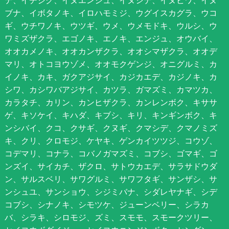
デ、イチジク、イヌエンジュ、イヌシデ、イヌビワ、イヌ
ブナ、イボタノキ、イロハモミジ、ウグイスカグラ、ウコ
ギ、ウチワノキ、ウツギ、ウメ、ウメモドキ、ウルシ、ウ
ワミズザクラ、エゴノキ、エノキ、エンジュ、オウバイ、
オオカメノキ、オオカンザクラ、オオシマザクラ、オオデ
マリ、オトコヨウゾメ、オオモクゲンジ、オニグルミ、カ
イノキ、カキ、ガクアジサイ、カジカエデ、カジノキ、カ
シワ、カシワバアジサイ、カツラ、ガマズミ、カマツカ、
カラタチ、カリン、カンヒザクラ、カンレンボク、キササ
ゲ、キソケイ、キハダ、キブシ、キリ、キンギンボク、キ
ンシバイ、クコ、クサギ、クヌギ、クマシデ、クマノミズ
キ、クリ、クロモジ、ケヤキ、ゲンカイツツジ、コウゾ、
コデマリ、コナラ、コバノガマズミ、コブシ、ゴマギ、ゴ
ンズイ、サイカチ、ザクロ、サトウカエデ、サラサドウダ
ン、サルスベリ、サワグルミ、サワフタギ、サンザシ、サ
ンシュユ、サンショウ、シジミバナ、シダレヤナギ、シデ
コブシ、シナノキ、シモツケ、ジューンベリー、シラカ
バ、シラキ、シロモジ、ズミ、スモモ、スモークツリー、