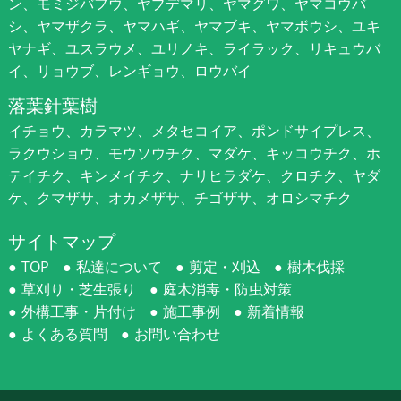
ン、モミジバフウ、ヤブデマリ、ヤマグワ、ヤマコウバ
シ、ヤマザクラ、ヤマハギ、ヤマブキ、ヤマボウシ、ユキ
ヤナギ、ユスラウメ、ユリノキ、ライラック、リキュウバ
イ、リョウブ、レンギョウ、ロウバイ
落葉針葉樹
イチョウ、カラマツ、メタセコイア、ポンドサイプレス、
ラクウショウ、モウソウチク、マダケ、キッコウチク、ホ
テイチク、キンメイチク、ナリヒラダケ、クロチク、ヤダ
ケ、クマザサ、オカメザサ、チゴザサ、オロシマチク
サイトマップ
TOP
私達について
剪定・刈込
樹木伐採
草刈り・芝生張り
庭木消毒・防虫対策
外構工事・片付け
施工事例
新着情報
よくある質問
お問い合わせ