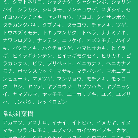
ミ、シマトネリコ、シャクナゲ、シャシャンポ、シャリン
バイ、シラカシ、シロダモ、ジンチョウゲ、スダジイ、セ
イヨウバクチノキ、センリョウ、ソヨゴ、タイサンボク、
タチカンツバキ、タブノキ、タラヨウ、チャノキ、ツゲ、
トウネズミモチ、トキワマンサク、トベラ、ナナミノキ、
ナワシログミ、ナンテン、ニッケイ、ネズミモチ、ハイノ
キ、バクチノキ、ハクチョウゲ、ハマヒサカキ、ヒイラ
ギ、ヒイラギナンテン、ヒイラギモクセイ、ヒサカキ、ピ
ラカンサス、ビワ、プリペット、ベニカナメ、ベニカナメ
モチ、ボックスウッド、マサキ、マテバシイ、マホニアコ
ンヒューサ、マメツゲ、マンリョウ、モチノキ、モッコ
ク、ヤシ、ヤツデ、ヤブコウジ、ヤブツバキ、ヤブニッケ
イ、ヤマグルマ、ヤマモモ、ユーカリノキ、ユズ、ユズリ
ハ、リンボク、レッドロビン
常緑針葉樹
アカマツ、アスナロ、イチイ、イトヒバ、イヌガヤ、イヌ
マキ、ウラジロモミ、エゾマツ、カイヅカイブキ、カヤ、
キャラボク、クジャクヒバ、クロベ、クロマツ、コウヤマ