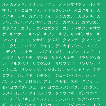
オオカメノキ、オオカンザクラ、オオシマザクラ、オオデ
マリ、オトコヨウゾメ、オオモクゲンジ、オニグルミ、カ
イノキ、カキ、ガクアジサイ、カジカエデ、カジノキ、カ
シワ、カシワバアジサイ、カツラ、ガマズミ、カマツカ、
カラタチ、カリン、カンヒザクラ、カンレンボク、キササ
ゲ、キソケイ、キハダ、キブシ、キリ、キンギンボク、キ
ンシバイ、クコ、クサギ、クヌギ、クマシデ、クマノミズ
キ、クリ、クロモジ、ケヤキ、ゲンカイツツジ、コウゾ、
コデマリ、コナラ、コバノガマズミ、コブシ、ゴマギ、ゴ
ンズイ、サイカチ、ザクロ、サトウカエデ、サラサドウダ
ン、サルスベリ、サワグルミ、サワフタギ、サンザシ、サ
ンシュユ、サンショウ、シジミバナ、シダレヤナギ、シデ
コブシ、シナノキ、シモツケ、ジューンベリー、シラカ
バ、シラキ、シロモジ、ズミ、スモモ、スモークツリー、
セイヨウボダイジュ、セイヨウニンジンボク、センダン、
ソメイヨシノ、タイワンフウ、タニウツギ、ダンコウバ
イ、チドリノキ、チャンチン、チンシバイ、ツクバネウツ
ギ、テンダイウヤク、トウカエデ、ドウダンツツジ、ドク