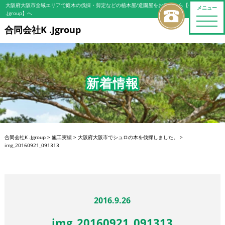
大阪府大阪市全域エリアで庭木の伐採・剪定などの植木屋/造園屋をお探しなら【合同会社K
メニュー
.Jgroup】へ
toggle
naviga
合同会社K .Jgroup
新着情報
合同会社K .Jgroup
>
施工実績
>
大阪府大阪市でシュロの木を伐採しました。
>
img_20160921_091313
2016.9.26
img_20160921_091313