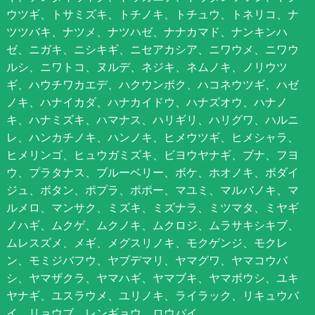
ウツギ、トサミズキ、トチノキ、トチュウ、トネリコ、ナ
ツツバキ、ナツメ、ナツハゼ、ナナカマド、ナンキンハ
ゼ、ニガキ、ニシキギ、ニセアカシア、ニワウメ、ニワウ
ルシ、ニワトコ、ヌルデ、ネジキ、ネムノキ、ノリウツ
ギ、ハウチワカエデ、ハクウンボク、ハコネウツギ、ハゼ
ノキ、ハナイカダ、ハナカイドウ、ハナズオウ、ハナノ
キ、ハナミズキ、ハマナス、ハリギリ、ハリグワ、ハルニ
レ、ハンカチノキ、ハンノキ、ヒメウツギ、ヒメシャラ、
ヒメリンゴ、ヒュウガミズキ、ビヨウヤナギ、ブナ、フヨ
ウ、プラタナス、ブルーベリー、ボケ、ホオノキ、ボダイ
ジュ、ボタン、ポプラ、ポポー、マユミ、マルバノキ、マ
ルメロ、マンサク、ミズキ、ミズナラ、ミツマタ、ミヤギ
ノハギ、ムクゲ、ムクノキ、ムクロジ、ムラサキシキブ、
ムレスズメ、メギ、メグスリノキ、モクゲンジ、モクレ
ン、モミジバフウ、ヤブデマリ、ヤマグワ、ヤマコウバ
シ、ヤマザクラ、ヤマハギ、ヤマブキ、ヤマボウシ、ユキ
ヤナギ、ユスラウメ、ユリノキ、ライラック、リキュウバ
イ、リョウブ、レンギョウ、ロウバイ