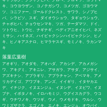
キ、コウヨウザン、コノテガシワ、コメツガ、ゴヨウマ
ツ、コニファー、ゴールドクレスト、サワラ、シノブヒ
バ、シラビソ、スギ、ダイオウショウ、タギョウショウ、
チャボヒバ、チョウセンマキ、ツガ、テーダマツ、ドイ、
ツトウヒ、トウヒ、ナギナギ、ペディアニオイヒバ、ネズ
ミサシ、ハイネズ、ハイビャクシンハイビャクシン、ヒノ
キ、ヒノキアスナロ、ヒマラヤスギ、モミノキ、ラカンマ
キ
落葉広葉樹
アオギリ、アオダモ、アオハダ、アカシデ、アカメガシ
ワ、アキグミ、アキニレ、アサガラ、アサダ、アジサイ、
アズキナシ、アブラギリ、アブラチャン、アベマキ、アメ
リカデイゴ、アワブキ、アンズ、イイギリ、イタヤカエ
デ、イチジク、イヌエンジュ、イヌシデ、イヌビワ、イヌ
ブナ、イボタノキ、イロハモミジ、ウグイスカグラ、ウコ
ギ、ウチワノキ、ウツギ、ウメ、ウメモドキ、ウルシ、ウ
ワミズザクラ、エゴノキ、エノキ、エンジュ、オウバイ、