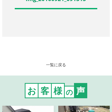
一覧に戻る
お
客
様
声
の