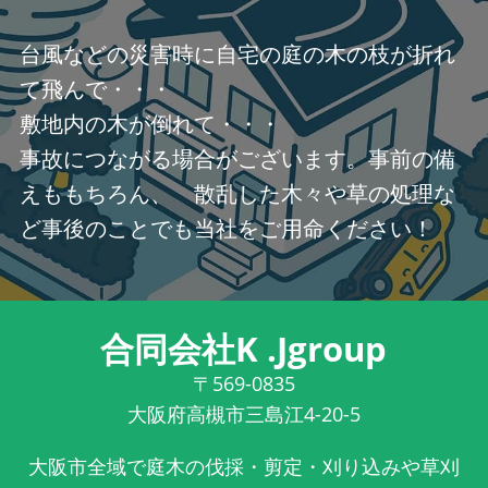
台風などの災害時に自宅の庭の木の枝が折れ
て飛んで・・・
敷地内の木が倒れて・・・
事故につながる場合がございます。事前の備
えももちろん、 散乱した木々や草の処理な
ど事後のことでも当社をご用命ください！
合同会社K .Jgroup
〒569-0835
大阪府高槻市三島江4-20-5
大阪市全域で庭木の伐採・剪定・刈り込みや草刈