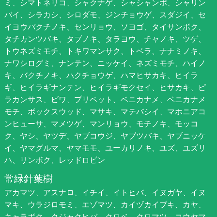
ミ、シマトネリコ、シャクナゲ、シャシャンポ、シャリン
バイ、シラカシ、シロダモ、ジンチョウゲ、スダジイ、セ
イヨウバクチノキ、センリョウ、ソヨゴ、タイサンボク、
タチカンツバキ、タブノキ、タラヨウ、チャノキ、ツゲ、
トウネズミモチ、トキワマンサク、トベラ、ナナミノキ、
ナワシログミ、ナンテン、ニッケイ、ネズミモチ、ハイノ
キ、バクチノキ、ハクチョウゲ、ハマヒサカキ、ヒイラ
ギ、ヒイラギナンテン、ヒイラギモクセイ、ヒサカキ、ピ
ラカンサス、ビワ、プリペット、ベニカナメ、ベニカナメ
モチ、ボックスウッド、マサキ、マテバシイ、マホニアコ
ンヒューサ、マメツゲ、マンリョウ、モチノキ、モッコ
ク、ヤシ、ヤツデ、ヤブコウジ、ヤブツバキ、ヤブニッケ
イ、ヤマグルマ、ヤマモモ、ユーカリノキ、ユズ、ユズリ
ハ、リンボク、レッドロビン
常緑針葉樹
アカマツ、アスナロ、イチイ、イトヒバ、イヌガヤ、イヌ
マキ、ウラジロモミ、エゾマツ、カイヅカイブキ、カヤ、
キャラボク、クジャクヒバ、クロベ、クロマツ、コウヤマ