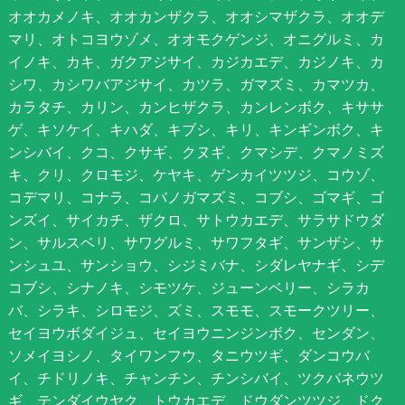
オオカメノキ、オオカンザクラ、オオシマザクラ、オオデ
マリ、オトコヨウゾメ、オオモクゲンジ、オニグルミ、カ
イノキ、カキ、ガクアジサイ、カジカエデ、カジノキ、カ
シワ、カシワバアジサイ、カツラ、ガマズミ、カマツカ、
カラタチ、カリン、カンヒザクラ、カンレンボク、キササ
ゲ、キソケイ、キハダ、キブシ、キリ、キンギンボク、キ
ンシバイ、クコ、クサギ、クヌギ、クマシデ、クマノミズ
キ、クリ、クロモジ、ケヤキ、ゲンカイツツジ、コウゾ、
コデマリ、コナラ、コバノガマズミ、コブシ、ゴマギ、ゴ
ンズイ、サイカチ、ザクロ、サトウカエデ、サラサドウダ
ン、サルスベリ、サワグルミ、サワフタギ、サンザシ、サ
ンシュユ、サンショウ、シジミバナ、シダレヤナギ、シデ
コブシ、シナノキ、シモツケ、ジューンベリー、シラカ
バ、シラキ、シロモジ、ズミ、スモモ、スモークツリー、
セイヨウボダイジュ、セイヨウニンジンボク、センダン、
ソメイヨシノ、タイワンフウ、タニウツギ、ダンコウバ
イ、チドリノキ、チャンチン、チンシバイ、ツクバネウツ
ギ、テンダイウヤク、トウカエデ、ドウダンツツジ、ドク