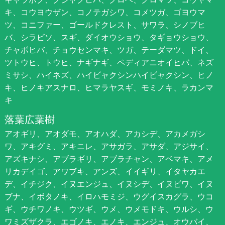
キ、コウヨウザン、コノテガシワ、コメツガ、ゴヨウマ
ツ、コニファー、ゴールドクレスト、サワラ、シノブヒ
バ、シラビソ、スギ、ダイオウショウ、タギョウショウ、
チャボヒバ、チョウセンマキ、ツガ、テーダマツ、ドイ、
ツトウヒ、トウヒ、ナギナギ、ペディアニオイヒバ、ネズ
ミサシ、ハイネズ、ハイビャクシンハイビャクシン、ヒノ
キ、ヒノキアスナロ、ヒマラヤスギ、モミノキ、ラカンマ
キ
落葉広葉樹
アオギリ、アオダモ、アオハダ、アカシデ、アカメガシ
ワ、アキグミ、アキニレ、アサガラ、アサダ、アジサイ、
アズキナシ、アブラギリ、アブラチャン、アベマキ、アメ
リカデイゴ、アワブキ、アンズ、イイギリ、イタヤカエ
デ、イチジク、イヌエンジュ、イヌシデ、イヌビワ、イヌ
ブナ、イボタノキ、イロハモミジ、ウグイスカグラ、ウコ
ギ、ウチワノキ、ウツギ、ウメ、ウメモドキ、ウルシ、ウ
ワミズザクラ、エゴノキ、エノキ、エンジュ、オウバイ、