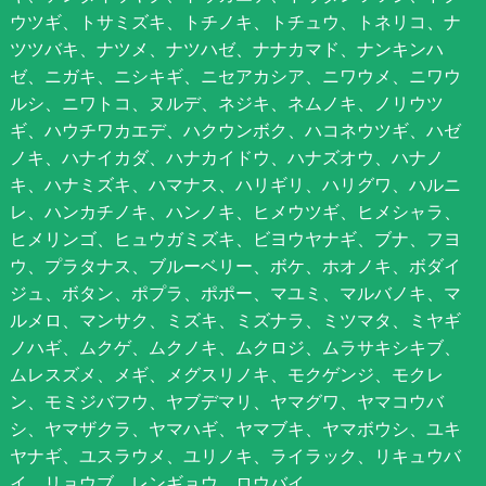
ウツギ、トサミズキ、トチノキ、トチュウ、トネリコ、ナ
ツツバキ、ナツメ、ナツハゼ、ナナカマド、ナンキンハ
ゼ、ニガキ、ニシキギ、ニセアカシア、ニワウメ、ニワウ
ルシ、ニワトコ、ヌルデ、ネジキ、ネムノキ、ノリウツ
ギ、ハウチワカエデ、ハクウンボク、ハコネウツギ、ハゼ
ノキ、ハナイカダ、ハナカイドウ、ハナズオウ、ハナノ
キ、ハナミズキ、ハマナス、ハリギリ、ハリグワ、ハルニ
レ、ハンカチノキ、ハンノキ、ヒメウツギ、ヒメシャラ、
ヒメリンゴ、ヒュウガミズキ、ビヨウヤナギ、ブナ、フヨ
ウ、プラタナス、ブルーベリー、ボケ、ホオノキ、ボダイ
ジュ、ボタン、ポプラ、ポポー、マユミ、マルバノキ、マ
ルメロ、マンサク、ミズキ、ミズナラ、ミツマタ、ミヤギ
ノハギ、ムクゲ、ムクノキ、ムクロジ、ムラサキシキブ、
ムレスズメ、メギ、メグスリノキ、モクゲンジ、モクレ
ン、モミジバフウ、ヤブデマリ、ヤマグワ、ヤマコウバ
シ、ヤマザクラ、ヤマハギ、ヤマブキ、ヤマボウシ、ユキ
ヤナギ、ユスラウメ、ユリノキ、ライラック、リキュウバ
イ、リョウブ、レンギョウ、ロウバイ