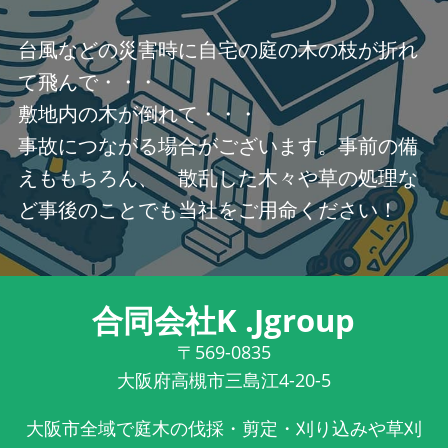
台風などの災害時に自宅の庭の木の枝が折れ
て飛んで・・・
敷地内の木が倒れて・・・
事故につながる場合がございます。事前の備
えももちろん、 散乱した木々や草の処理な
ど事後のことでも当社をご用命ください！
合同会社K .Jgroup
〒569-0835
大阪府高槻市三島江4-20-5
大阪市全域で庭木の伐採・剪定・刈り込みや草刈