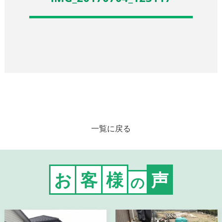
一覧に戻る
お
客
様
声
の