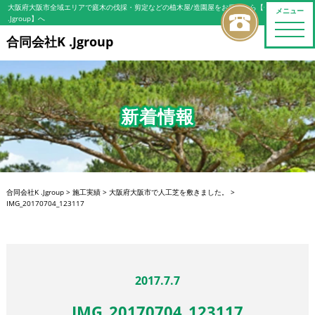
大阪府大阪市全域エリアで庭木の伐採・剪定などの植木屋/造園屋をお探しなら【合同会社K
メニュー
.Jgroup】へ
toggle
naviga
合同会社K .Jgroup
新着情報
合同会社K .Jgroup
>
施工実績
>
大阪府大阪市で人工芝を敷きました。
>
IMG_20170704_123117
2017.7.7
IMG_20170704_123117