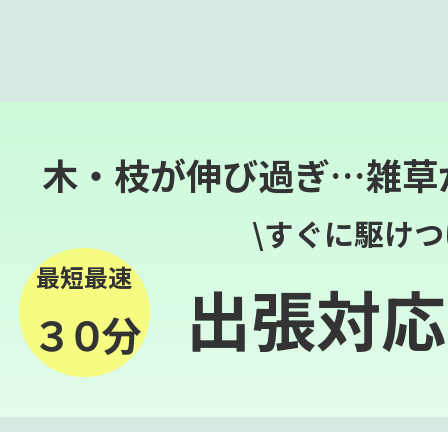
木・枝が伸び過ぎ…雑草
\すぐに駆けつ
最短最速
出張対応
３０分