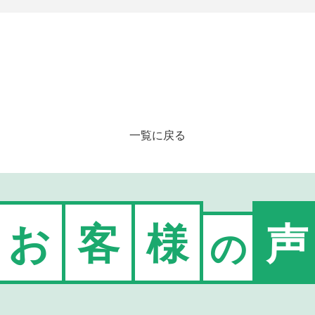
一覧に戻る
お
客
様
声
の