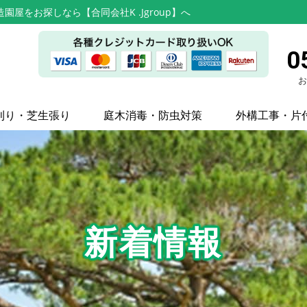
屋をお探しなら【合同会社K .Jgroup】へ
0
お
刈り・芝生張り
庭木消毒・防虫対策
外構工事・片
新着情報