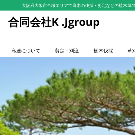
大阪府大阪市全域エリアで庭木の伐採・剪定などの植木屋/造園
合同会社K .Jgroup
私達について
剪定・刈込
樹木伐採
草