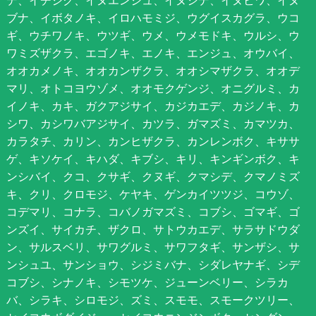
デ、イチジク、イヌエンジュ、イヌシデ、イヌビワ、イヌ
ブナ、イボタノキ、イロハモミジ、ウグイスカグラ、ウコ
ギ、ウチワノキ、ウツギ、ウメ、ウメモドキ、ウルシ、ウ
ワミズザクラ、エゴノキ、エノキ、エンジュ、オウバイ、
オオカメノキ、オオカンザクラ、オオシマザクラ、オオデ
マリ、オトコヨウゾメ、オオモクゲンジ、オニグルミ、カ
イノキ、カキ、ガクアジサイ、カジカエデ、カジノキ、カ
シワ、カシワバアジサイ、カツラ、ガマズミ、カマツカ、
カラタチ、カリン、カンヒザクラ、カンレンボク、キササ
ゲ、キソケイ、キハダ、キブシ、キリ、キンギンボク、キ
ンシバイ、クコ、クサギ、クヌギ、クマシデ、クマノミズ
キ、クリ、クロモジ、ケヤキ、ゲンカイツツジ、コウゾ、
コデマリ、コナラ、コバノガマズミ、コブシ、ゴマギ、ゴ
ンズイ、サイカチ、ザクロ、サトウカエデ、サラサドウダ
ン、サルスベリ、サワグルミ、サワフタギ、サンザシ、サ
ンシュユ、サンショウ、シジミバナ、シダレヤナギ、シデ
コブシ、シナノキ、シモツケ、ジューンベリー、シラカ
バ、シラキ、シロモジ、ズミ、スモモ、スモークツリー、