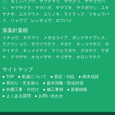
ン、モミジバフウ、ヤブデマリ、ヤマグワ、ヤマコウバ
シ、ヤマザクラ、ヤマハギ、ヤマブキ、ヤマボウシ、ユキ
ヤナギ、ユスラウメ、ユリノキ、ライラック、リキュウバ
イ、リョウブ、レンギョウ、ロウバイ
落葉針葉樹
イチョウ、カラマツ、メタセコイア、ポンドサイプレス、
ラクウショウ、モウソウチク、マダケ、キッコウチク、ホ
テイチク、キンメイチク、ナリヒラダケ、クロチク、ヤダ
ケ、クマザサ、オカメザサ、チゴザサ、オロシマチク
サイトマップ
TOP
私達について
剪定・刈込
樹木伐採
草刈り・芝生張り
庭木消毒・防虫対策
外構工事・片付け
施工事例
新着情報
よくある質問
お問い合わせ