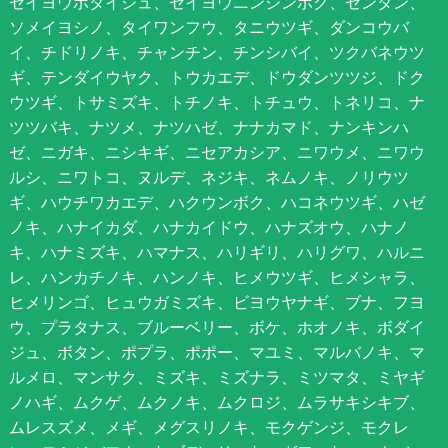
セイヨウボダイジュ、セイヨウニンジンボク、センダン、
ソメイヨシノ、タイワンフウ、タニウツギ、ダンコウバ
イ、チドリノキ、チャンチン、チンシバイ、ツクバネウツ
ギ、テンダイウヤク、トウカエデ、ドウダンツツジ、ドク
ウツギ、トサミズキ、トチノキ、トチュウ、トネリコ、ナ
ツツバキ、ナツメ、ナツハゼ、ナナカマド、ナンキンハ
ゼ、ニガキ、ニシキギ、ニセアカシア、ニワウメ、ニワウ
ルシ、ニワトコ、ヌルデ、ネジキ、ネムノキ、ノリウツ
ギ、ハウチワカエデ、ハクウンボク、ハコネウツギ、ハゼ
ノキ、ハナイカダ、ハナカイドウ、ハナズオウ、ハナノ
キ、ハナミズキ、ハマナス、ハリギリ、ハリグワ、ハルニ
レ、ハンカチノキ、ハンノキ、ヒメウツギ、ヒメシャラ、
ヒメリンゴ、ヒュウガミズキ、ビヨウヤナギ、ブナ、フヨ
ウ、プラタナス、ブルーベリー、ボケ、ホオノキ、ボダイ
ジュ、ボタン、ポプラ、ポポー、マユミ、マルバノキ、マ
ルメロ、マンサク、ミズキ、ミズナラ、ミツマタ、ミヤギ
ノハギ、ムクゲ、ムクノキ、ムクロジ、ムラサキシキブ、
ムレスズメ、メギ、メグスリノキ、モクゲンジ、モクレ