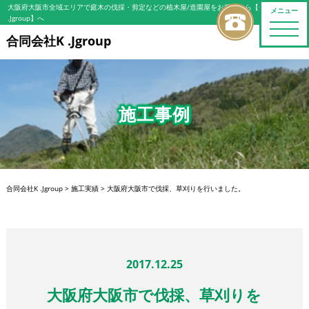
大阪府大阪市全域エリアで庭木の伐採・剪定などの植木屋/造園屋をお探しなら【合同会社K
メニュー
.Jgroup】へ
toggle
naviga
合同会社K .Jgroup
施工事例
合同会社K .Jgroup
>
施工実績
>
大阪府大阪市で伐採、草刈りを行いました。
2017.12.25
大阪府大阪市で伐採、草刈りを