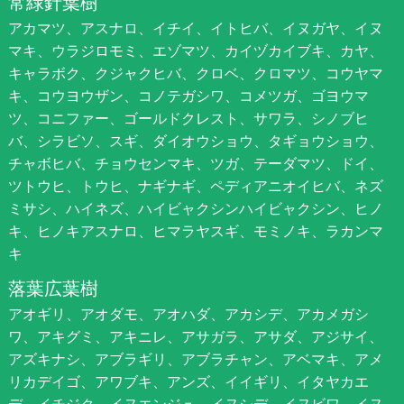
常緑針葉樹
アカマツ、アスナロ、イチイ、イトヒバ、イヌガヤ、イヌ
マキ、ウラジロモミ、エゾマツ、カイヅカイブキ、カヤ、
キャラボク、クジャクヒバ、クロベ、クロマツ、コウヤマ
キ、コウヨウザン、コノテガシワ、コメツガ、ゴヨウマ
ツ、コニファー、ゴールドクレスト、サワラ、シノブヒ
バ、シラビソ、スギ、ダイオウショウ、タギョウショウ、
チャボヒバ、チョウセンマキ、ツガ、テーダマツ、ドイ、
ツトウヒ、トウヒ、ナギナギ、ペディアニオイヒバ、ネズ
ミサシ、ハイネズ、ハイビャクシンハイビャクシン、ヒノ
キ、ヒノキアスナロ、ヒマラヤスギ、モミノキ、ラカンマ
キ
落葉広葉樹
アオギリ、アオダモ、アオハダ、アカシデ、アカメガシ
ワ、アキグミ、アキニレ、アサガラ、アサダ、アジサイ、
アズキナシ、アブラギリ、アブラチャン、アベマキ、アメ
リカデイゴ、アワブキ、アンズ、イイギリ、イタヤカエ