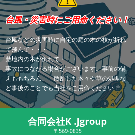
台風・災害時にご用命ください！
台風などの災害時に自宅の庭の木の枝が折れ
て飛んで・・・
敷地内の木が倒れて・・・
事故につながる場合がございます。事前の備
えももちろん、 散乱した木々や草の処理な
ど事後のことでも当社をご用命ください！
合同会社K .Jgroup
〒569-0835