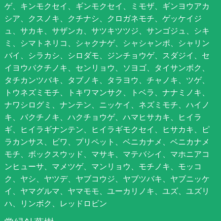
ゲ、キンモクセイ、ギンモクセイ、ミモザ、ギンヨウアカ
シア、クスノキ、クチナシ、クロガネモチ、ゲッケイジ
ュ、サカキ、サザンカ、サツキツツジ、サンゴジュ、シキ
ミ、シマトネリコ、シャクナゲ、シャシャンポ、シャリン
バイ、シラカシ、シロダモ、ジンチョウゲ、スダジイ、セ
イヨウバクチノキ、センリョウ、ソヨゴ、タイサンボク、
タチカンツバキ、タブノキ、タラヨウ、チャノキ、ツゲ、
トウネズミモチ、トキワマンサク、トベラ、ナナミノキ、
ナワシログミ、ナンテン、ニッケイ、ネズミモチ、ハイノ
キ、バクチノキ、ハクチョウゲ、ハマヒサカキ、ヒイラ
ギ、ヒイラギナンテン、ヒイラギモクセイ、ヒサカキ、ピ
ラカンサス、ビワ、プリペット、ベニカナメ、ベニカナメ
モチ、ボックスウッド、マサキ、マテバシイ、マホニアコ
ンヒューサ、マメツゲ、マンリョウ、モチノキ、モッコ
ク、ヤシ、ヤツデ、ヤブコウジ、ヤブツバキ、ヤブニッケ
イ、ヤマグルマ、ヤマモモ、ユーカリノキ、ユズ、ユズリ
ハ、リンボク、レッドロビン