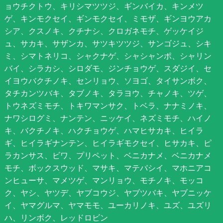
ョウチクトウ、キリシマツツジ、ギンバイカ、キンメツ
ゲ、キンモクセイ、ギンモクセイ、ミモザ、ギンヨウアカ
シア、クスノキ、クチナシ、クロガネモチ、ゲッケイジ
ュ、サカキ、サザンカ、サツキツツジ、サンゴジュ、シキ
ミ、シマトネリコ、シャクナゲ、シャシャンポ、シャリン
バイ、シラカシ、シロダモ、ジンチョウゲ、スダジイ、セ
イヨウバクチノキ、センリョウ、ソヨゴ、タイサンボク、
タチカンツバキ、タブノキ、タラヨウ、チャノキ、ツゲ、
トウネズミモチ、トキワマンサク、トベラ、ナナミノキ、
ナワシログミ、ナンテン、ニッケイ、ネズミモチ、ハイノ
キ、バクチノキ、ハクチョウゲ、ハマヒサカキ、ヒイラ
ギ、ヒイラギナンテン、ヒイラギモクセイ、ヒサカキ、ピ
ラカンサス、ビワ、プリペット、ベニカナメ、ベニカナメ
モチ、ボックスウッド、マサキ、マテバシイ、マホニアコ
ンヒューサ、マメツゲ、マンリョウ、モチノキ、モッコ
ク、ヤシ、ヤツデ、ヤブコウジ、ヤブツバキ、ヤブニッケ
イ、ヤマグルマ、ヤマモモ、ユーカリノキ、ユズ、ユズリ
ハ、リンボク、レッドロビン