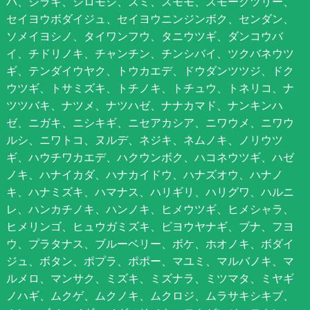
バ、シラキ、シロモジ、ズミ、スモモ、スモークツリー、
セイヨウボダイジュ、セイヨウニンジンボク、センダン、
ソメイヨシノ、タイワンフウ、タニウツギ、ダンコウバ
イ、チドリノキ、チャンチン、チンシバイ、ツクバネウツ
ギ、テンダイウヤク、トウカエデ、ドウダンツツジ、ドク
ウツギ、トサミズキ、トチノキ、トチュウ、トネリコ、ナ
ツツバキ、ナツメ、ナツハゼ、ナナカマド、ナンキンハ
ゼ、ニガキ、ニシキギ、ニセアカシア、ニワウメ、ニワウ
ルシ、ニワトコ、ヌルデ、ネジキ、ネムノキ、ノリウツ
ギ、ハウチワカエデ、ハクウンボク、ハコネウツギ、ハゼ
ノキ、ハナイカダ、ハナカイドウ、ハナズオウ、ハナノ
キ、ハナミズキ、ハマナス、ハリギリ、ハリグワ、ハルニ
レ、ハンカチノキ、ハンノキ、ヒメウツギ、ヒメシャラ、
ヒメリンゴ、ヒュウガミズキ、ビヨウヤナギ、ブナ、フヨ
ウ、プラタナス、ブルーベリー、ボケ、ホオノキ、ボダイ
ジュ、ボタン、ポプラ、ポポー、マユミ、マルバノキ、マ
ルメロ、マンサク、ミズキ、ミズナラ、ミツマタ、ミヤギ
ノハギ、ムクゲ、ムクノキ、ムクロジ、ムラサキシキブ、