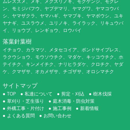
ムレスズメ、メギ、メグスリノキ、モクゲンジ、モクレ
ン、モミジバフウ、ヤブデマリ、ヤマグワ、ヤマコウバ
シ、ヤマザクラ、ヤマハギ、ヤマブキ、ヤマボウシ、ユキ
ヤナギ、ユスラウメ、ユリノキ、ライラック、リキュウバ
イ、リョウブ、レンギョウ、ロウバイ
落葉針葉樹
イチョウ、カラマツ、メタセコイア、ポンドサイプレス、
ラクウショウ、モウソウチク、マダケ、キッコウチク、ホ
テイチク、キンメイチク、ナリヒラダケ、クロチク、ヤダ
ケ、クマザサ、オカメザサ、チゴザサ、オロシマチク
サイトマップ
TOP
私達について
剪定・刈込
樹木伐採
草刈り・芝生張り
庭木消毒・防虫対策
外構工事・片付け
施工事例
新着情報
よくある質問
お問い合わせ