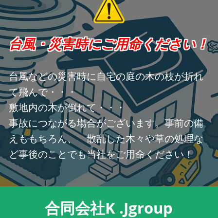
台風・災害時にご用命ください！
台風などの災害時に自宅の庭の木の枝が折れ
て飛んで・・・
敷地内の木が倒れて・・・
事故につながる場合がございます。事前の備
えももちろん、 散乱した木々や草の処理な
ど事後のことでも当社をご用命ください！
合同会社K .Jgroup