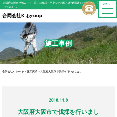
大阪府大阪市全域エリアで庭木の伐採・剪定などの植木屋/造園屋をお探しなら【合同会社K
メニュー
.Jgroup】へ
toggle
naviga
合同会社K .Jgroup
施工事例
合同会社K .Jgroup
>
施工実績
>
大阪府大阪市で伐採を行いました。
2018.11.8
大阪府大阪市で伐採を行いまし