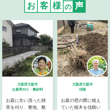
お
客
様
声
の
大阪府大阪市
大阪府大阪市
お庭草刈り・敷砂利
伐根
お庭に生い茂った雑
お庭の壁の際に植え
草を刈り、整地、敷
ていた植木を伐根い