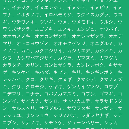
リカデイゴ、アワブキ、アンズ、イイギリ、イタヤカエ
デ、イチジク、イヌエンジュ、イヌシデ、イヌビワ、イヌ
ブナ、イボタノキ、イロハモミジ、ウグイスカグラ、ウコ
ギ、ウチワノキ、ウツギ、ウメ、ウメモドキ、ウルシ、ウ
ワミズザクラ、エゴノキ、エノキ、エンジュ、オウバイ、
オオカメノキ、オオカンザクラ、オオシマザクラ、オオデ
マリ、オトコヨウゾメ、オオモクゲンジ、オニグルミ、カ
イノキ、カキ、ガクアジサイ、カジカエデ、カジノキ、カ
シワ、カシワバアジサイ、カツラ、ガマズミ、カマツカ、
カラタチ、カリン、カンヒザクラ、カンレンボク、キササ
ゲ、キソケイ、キハダ、キブシ、キリ、キンギンボク、キ
ンシバイ、クコ、クサギ、クヌギ、クマシデ、クマノミズ
キ、クリ、クロモジ、ケヤキ、ゲンカイツツジ、コウゾ、
コデマリ、コナラ、コバノガマズミ、コブシ、ゴマギ、ゴ
ンズイ、サイカチ、ザクロ、サトウカエデ、サラサドウダ
ン、サルスベリ、サワグルミ、サワフタギ、サンザシ、サ
ンシュユ、サンショウ、シジミバナ、シダレヤナギ、シデ
コブシ、シナノキ、シモツケ、ジューンベリー、シラカ