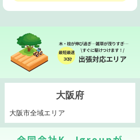
木・枝が伸び過ぎ…雑草が茂りすぎ…
\すぐに駆けつけます！/
最短最速
出張対応エリア
３０分
大阪府
大阪市全域エリア
合同会社K .Jgroupが