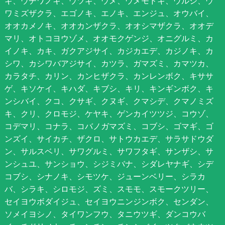
ギ、ウチワノキ、ウツギ、ウメ、ウメモドキ、ウルシ、ウ
ワミズザクラ、エゴノキ、エノキ、エンジュ、オウバイ、
オオカメノキ、オオカンザクラ、オオシマザクラ、オオデ
マリ、オトコヨウゾメ、オオモクゲンジ、オニグルミ、カ
イノキ、カキ、ガクアジサイ、カジカエデ、カジノキ、カ
シワ、カシワバアジサイ、カツラ、ガマズミ、カマツカ、
カラタチ、カリン、カンヒザクラ、カンレンボク、キササ
ゲ、キソケイ、キハダ、キブシ、キリ、キンギンボク、キ
ンシバイ、クコ、クサギ、クヌギ、クマシデ、クマノミズ
キ、クリ、クロモジ、ケヤキ、ゲンカイツツジ、コウゾ、
コデマリ、コナラ、コバノガマズミ、コブシ、ゴマギ、ゴ
ンズイ、サイカチ、ザクロ、サトウカエデ、サラサドウダ
ン、サルスベリ、サワグルミ、サワフタギ、サンザシ、サ
ンシュユ、サンショウ、シジミバナ、シダレヤナギ、シデ
コブシ、シナノキ、シモツケ、ジューンベリー、シラカ
バ、シラキ、シロモジ、ズミ、スモモ、スモークツリー、
セイヨウボダイジュ、セイヨウニンジンボク、センダン、
ソメイヨシノ、タイワンフウ、タニウツギ、ダンコウバ