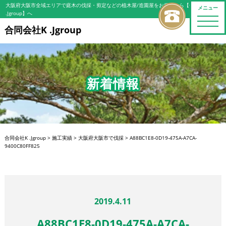
大阪府大阪市全域エリアで庭木の伐採・剪定などの植木屋/造園屋をお探しなら【合同会社K
メニュー
.Jgroup】へ
toggle
naviga
合同会社K .Jgroup
新着情報
合同会社K .Jgroup
>
施工実績
>
大阪府大阪市で伐採
>
A88BC1E8-0D19-475A-A7CA-
9400C80FF825
2019.4.11
A88BC1E8-0D19-475A-A7CA-