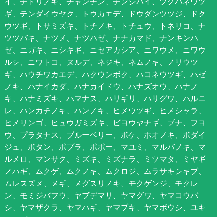
イ、チドリノキ、チャンチン、チンシバイ、ツクバネウツ
ギ、テンダイウヤク、トウカエデ、ドウダンツツジ、ドク
ウツギ、トサミズキ、トチノキ、トチュウ、トネリコ、ナ
ツツバキ、ナツメ、ナツハゼ、ナナカマド、ナンキンハ
ゼ、ニガキ、ニシキギ、ニセアカシア、ニワウメ、ニワウ
ルシ、ニワトコ、ヌルデ、ネジキ、ネムノキ、ノリウツ
ギ、ハウチワカエデ、ハクウンボク、ハコネウツギ、ハゼ
ノキ、ハナイカダ、ハナカイドウ、ハナズオウ、ハナノ
キ、ハナミズキ、ハマナス、ハリギリ、ハリグワ、ハルニ
レ、ハンカチノキ、ハンノキ、ヒメウツギ、ヒメシャラ、
ヒメリンゴ、ヒュウガミズキ、ビヨウヤナギ、ブナ、フヨ
ウ、プラタナス、ブルーベリー、ボケ、ホオノキ、ボダイ
ジュ、ボタン、ポプラ、ポポー、マユミ、マルバノキ、マ
ルメロ、マンサク、ミズキ、ミズナラ、ミツマタ、ミヤギ
ノハギ、ムクゲ、ムクノキ、ムクロジ、ムラサキシキブ、
ムレスズメ、メギ、メグスリノキ、モクゲンジ、モクレ
ン、モミジバフウ、ヤブデマリ、ヤマグワ、ヤマコウバ
シ、ヤマザクラ、ヤマハギ、ヤマブキ、ヤマボウシ、ユキ