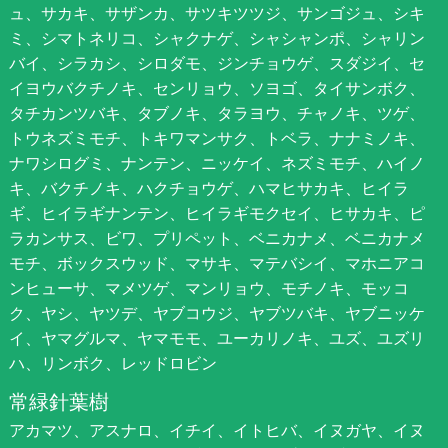
ュ、サカキ、サザンカ、サツキツツジ、サンゴジュ、シキ
ミ、シマトネリコ、シャクナゲ、シャシャンポ、シャリン
バイ、シラカシ、シロダモ、ジンチョウゲ、スダジイ、セ
イヨウバクチノキ、センリョウ、ソヨゴ、タイサンボク、
タチカンツバキ、タブノキ、タラヨウ、チャノキ、ツゲ、
トウネズミモチ、トキワマンサク、トベラ、ナナミノキ、
ナワシログミ、ナンテン、ニッケイ、ネズミモチ、ハイノ
キ、バクチノキ、ハクチョウゲ、ハマヒサカキ、ヒイラ
ギ、ヒイラギナンテン、ヒイラギモクセイ、ヒサカキ、ピ
ラカンサス、ビワ、プリペット、ベニカナメ、ベニカナメ
モチ、ボックスウッド、マサキ、マテバシイ、マホニアコ
ンヒューサ、マメツゲ、マンリョウ、モチノキ、モッコ
ク、ヤシ、ヤツデ、ヤブコウジ、ヤブツバキ、ヤブニッケ
イ、ヤマグルマ、ヤマモモ、ユーカリノキ、ユズ、ユズリ
ハ、リンボク、レッドロビン
常緑針葉樹
アカマツ、アスナロ、イチイ、イトヒバ、イヌガヤ、イヌ