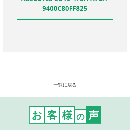
9400C80FF825
一覧に戻る
お
客
様
声
の