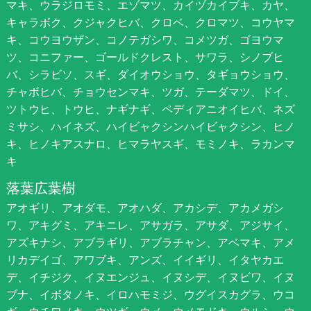
マキ、ウラジロモミ、エゾマツ、カイヅカイブキ、カヤ、
キャラボク、クジャクヒバ、クロベ、クロマツ、コウヤマ
キ、コウヨウザン、コノテガシワ、コメツガ、ゴヨウマ
ツ、コニファー、ゴールドクレスト、サワラ、シノブヒ
バ、シラビソ、スギ、ダイオウショウ、タギョウショウ、
チャボヒバ、チョウセンマキ、ツガ、テーダマツ、ドイ、
ツトウヒ、トウヒ、ナギナギ、ペディアニオイヒバ、ネズ
ミサシ、ハイネズ、ハイビャクシンハイビャクシン、ヒノ
キ、ヒノキアスナロ、ヒマラヤスギ、モミノキ、ラカンマ
キ
落葉広葉樹
アオギリ、アオダモ、アオハダ、アカシデ、アカメガシ
ワ、アキグミ、アキニレ、アサガラ、アサダ、アジサイ、
アズキナシ、アブラギリ、アブラチャン、アベマキ、アメ
リカデイゴ、アワブキ、アンズ、イイギリ、イタヤカエ
デ、イチジク、イヌエンジュ、イヌシデ、イヌビワ、イヌ
ブナ、イボタノキ、イロハモミジ、ウグイスカグラ、ウコ