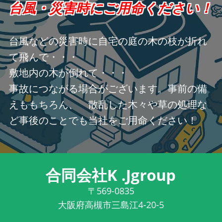
台風・災害時にご用命ください！
台風などの災害時に自宅の庭の木の枝が折れ
て飛んで・・・
敷地内の木が倒れて・・・
事故につながる場合がございます。事前の備
えももちろん、 散乱した木々や草の処理な
ど事後のことでも当社をご用命ください！
合同会社K .Jgroup
〒569-0835
大阪府高槻市三島江4-20-5