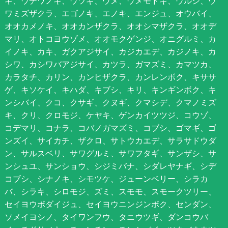
ギ、ウチワノキ、ウツギ、ウメ、ウメモドキ、ウルシ、ウ
ワミズザクラ、エゴノキ、エノキ、エンジュ、オウバイ、
オオカメノキ、オオカンザクラ、オオシマザクラ、オオデ
マリ、オトコヨウゾメ、オオモクゲンジ、オニグルミ、カ
イノキ、カキ、ガクアジサイ、カジカエデ、カジノキ、カ
シワ、カシワバアジサイ、カツラ、ガマズミ、カマツカ、
カラタチ、カリン、カンヒザクラ、カンレンボク、キササ
ゲ、キソケイ、キハダ、キブシ、キリ、キンギンボク、キ
ンシバイ、クコ、クサギ、クヌギ、クマシデ、クマノミズ
キ、クリ、クロモジ、ケヤキ、ゲンカイツツジ、コウゾ、
コデマリ、コナラ、コバノガマズミ、コブシ、ゴマギ、ゴ
ンズイ、サイカチ、ザクロ、サトウカエデ、サラサドウダ
ン、サルスベリ、サワグルミ、サワフタギ、サンザシ、サ
ンシュユ、サンショウ、シジミバナ、シダレヤナギ、シデ
コブシ、シナノキ、シモツケ、ジューンベリー、シラカ
バ、シラキ、シロモジ、ズミ、スモモ、スモークツリー、
セイヨウボダイジュ、セイヨウニンジンボク、センダン、
ソメイヨシノ、タイワンフウ、タニウツギ、ダンコウバ