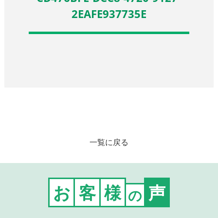
2EAFE937735E
一覧に戻る
お
客
様
声
の