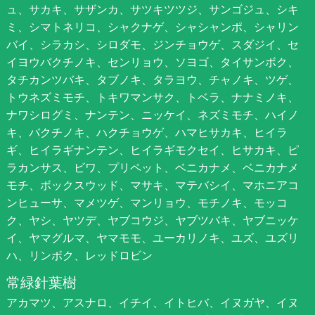
ュ、サカキ、サザンカ、サツキツツジ、サンゴジュ、シキ
ミ、シマトネリコ、シャクナゲ、シャシャンポ、シャリン
バイ、シラカシ、シロダモ、ジンチョウゲ、スダジイ、セ
イヨウバクチノキ、センリョウ、ソヨゴ、タイサンボク、
タチカンツバキ、タブノキ、タラヨウ、チャノキ、ツゲ、
トウネズミモチ、トキワマンサク、トベラ、ナナミノキ、
ナワシログミ、ナンテン、ニッケイ、ネズミモチ、ハイノ
キ、バクチノキ、ハクチョウゲ、ハマヒサカキ、ヒイラ
ギ、ヒイラギナンテン、ヒイラギモクセイ、ヒサカキ、ピ
ラカンサス、ビワ、プリペット、ベニカナメ、ベニカナメ
モチ、ボックスウッド、マサキ、マテバシイ、マホニアコ
ンヒューサ、マメツゲ、マンリョウ、モチノキ、モッコ
ク、ヤシ、ヤツデ、ヤブコウジ、ヤブツバキ、ヤブニッケ
イ、ヤマグルマ、ヤマモモ、ユーカリノキ、ユズ、ユズリ
ハ、リンボク、レッドロビン
常緑針葉樹
アカマツ、アスナロ、イチイ、イトヒバ、イヌガヤ、イヌ