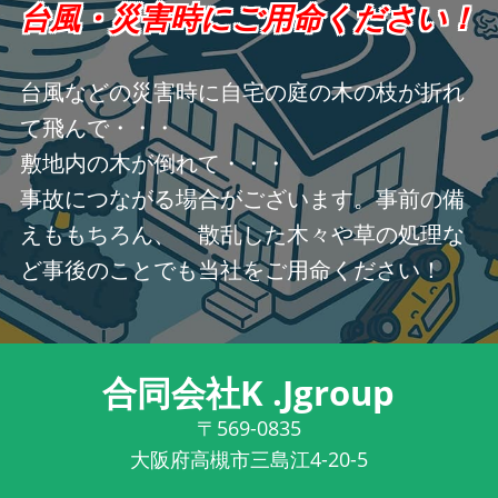
台風・災害時にご用命ください！
台風などの災害時に自宅の庭の木の枝が折れ
て飛んで・・・
敷地内の木が倒れて・・・
事故につながる場合がございます。事前の備
えももちろん、 散乱した木々や草の処理な
ど事後のことでも当社をご用命ください！
合同会社K .Jgroup
〒569-0835
大阪府高槻市三島江4-20-5