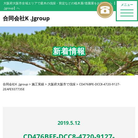
大阪府大阪市全域エリアで庭木の伐採・剪定などの植木屋/造園屋をお探しなら【合同会社K
メニュー
.Jgroup】へ
toggle
naviga
合同会社K .Jgroup
新着情報
合同会社K .Jgroup
>
施工実績
>
大阪府大阪市で伐採
>
CD476BFE-DCC8-4720-9127-
2EAFE937735E
2019.5.12
CD476BFE-DCC8-4720-9127-