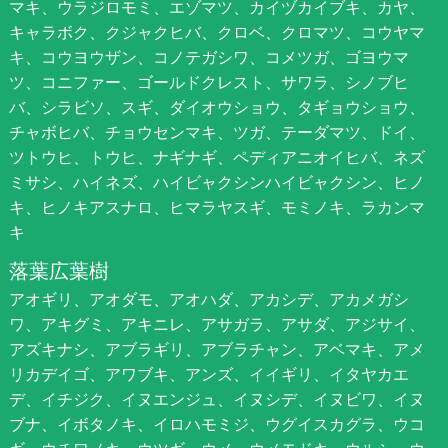
マキ、ウラジロモミ、エゾマツ、カイヅカイブキ、カヤ、
キャラボク、クジャクヒバ、クロベ、クロマツ、コウヤマ
キ、コウヨウザン、コノテガシワ、コメツガ、ゴヨウマ
ツ、コニファー、ゴールドクレスト、サワラ、シノブヒ
バ、シラビソ、スギ、ダイオウショウ、タギョウショウ、
チャボヒバ、チョウセンマキ、ツガ、テーダマツ、ドイ、
ツトウヒ、トウヒ、ナギナギ、ペディアニオイヒバ、ネズ
ミサシ、ハイネズ、ハイビャクシンハイビャクシン、ヒノ
キ、ヒノキアスナロ、ヒマラヤスギ、モミノキ、ラカンマ
キ
落葉広葉樹
アオギリ、アオダモ、アオハダ、アカシデ、アカメガシ
ワ、アキグミ、アキニレ、アサガラ、アサダ、アジサイ、
アズキナシ、アブラギリ、アブラチャン、アベマキ、アメ
リカデイゴ、アワブキ、アンズ、イイギリ、イタヤカエ
デ、イチジク、イヌエンジュ、イヌシデ、イヌビワ、イヌ
ブナ、イボタノキ、イロハモミジ、ウグイスカグラ、ウコ