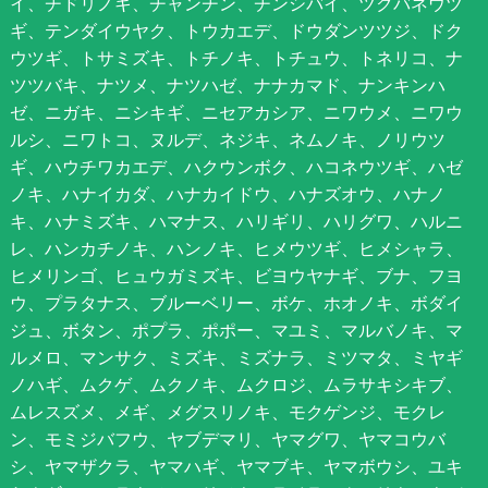
イ、チドリノキ、チャンチン、チンシバイ、ツクバネウツ
ギ、テンダイウヤク、トウカエデ、ドウダンツツジ、ドク
ウツギ、トサミズキ、トチノキ、トチュウ、トネリコ、ナ
ツツバキ、ナツメ、ナツハゼ、ナナカマド、ナンキンハ
ゼ、ニガキ、ニシキギ、ニセアカシア、ニワウメ、ニワウ
ルシ、ニワトコ、ヌルデ、ネジキ、ネムノキ、ノリウツ
ギ、ハウチワカエデ、ハクウンボク、ハコネウツギ、ハゼ
ノキ、ハナイカダ、ハナカイドウ、ハナズオウ、ハナノ
キ、ハナミズキ、ハマナス、ハリギリ、ハリグワ、ハルニ
レ、ハンカチノキ、ハンノキ、ヒメウツギ、ヒメシャラ、
ヒメリンゴ、ヒュウガミズキ、ビヨウヤナギ、ブナ、フヨ
ウ、プラタナス、ブルーベリー、ボケ、ホオノキ、ボダイ
ジュ、ボタン、ポプラ、ポポー、マユミ、マルバノキ、マ
ルメロ、マンサク、ミズキ、ミズナラ、ミツマタ、ミヤギ
ノハギ、ムクゲ、ムクノキ、ムクロジ、ムラサキシキブ、
ムレスズメ、メギ、メグスリノキ、モクゲンジ、モクレ
ン、モミジバフウ、ヤブデマリ、ヤマグワ、ヤマコウバ
シ、ヤマザクラ、ヤマハギ、ヤマブキ、ヤマボウシ、ユキ