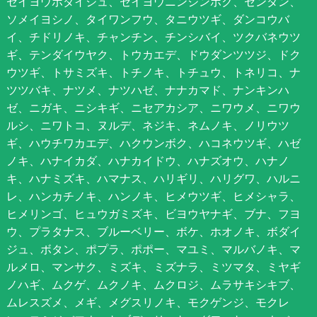
セイヨウボダイジュ、セイヨウニンジンボク、センダン、
ソメイヨシノ、タイワンフウ、タニウツギ、ダンコウバ
イ、チドリノキ、チャンチン、チンシバイ、ツクバネウツ
ギ、テンダイウヤク、トウカエデ、ドウダンツツジ、ドク
ウツギ、トサミズキ、トチノキ、トチュウ、トネリコ、ナ
ツツバキ、ナツメ、ナツハゼ、ナナカマド、ナンキンハ
ゼ、ニガキ、ニシキギ、ニセアカシア、ニワウメ、ニワウ
ルシ、ニワトコ、ヌルデ、ネジキ、ネムノキ、ノリウツ
ギ、ハウチワカエデ、ハクウンボク、ハコネウツギ、ハゼ
ノキ、ハナイカダ、ハナカイドウ、ハナズオウ、ハナノ
キ、ハナミズキ、ハマナス、ハリギリ、ハリグワ、ハルニ
レ、ハンカチノキ、ハンノキ、ヒメウツギ、ヒメシャラ、
ヒメリンゴ、ヒュウガミズキ、ビヨウヤナギ、ブナ、フヨ
ウ、プラタナス、ブルーベリー、ボケ、ホオノキ、ボダイ
ジュ、ボタン、ポプラ、ポポー、マユミ、マルバノキ、マ
ルメロ、マンサク、ミズキ、ミズナラ、ミツマタ、ミヤギ
ノハギ、ムクゲ、ムクノキ、ムクロジ、ムラサキシキブ、
ムレスズメ、メギ、メグスリノキ、モクゲンジ、モクレ