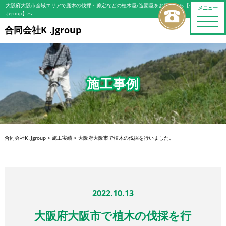
大阪府大阪市全域エリアで庭木の伐採・剪定などの植木屋/造園屋をお探しなら【合同会社K
メニュー
.Jgroup】へ
toggle
naviga
合同会社K .Jgroup
施工事例
合同会社K .Jgroup
>
施工実績
>
大阪府大阪市で植木の伐採を行いました。
2022.10.13
大阪府大阪市で植木の伐採を行