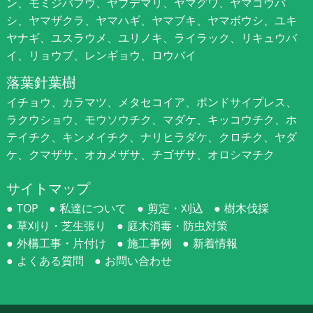
ン、モミジバフウ、ヤブデマリ、ヤマグワ、ヤマコウバ
シ、ヤマザクラ、ヤマハギ、ヤマブキ、ヤマボウシ、ユキ
ヤナギ、ユスラウメ、ユリノキ、ライラック、リキュウバ
イ、リョウブ、レンギョウ、ロウバイ
落葉針葉樹
イチョウ、カラマツ、メタセコイア、ポンドサイプレス、
ラクウショウ、モウソウチク、マダケ、キッコウチク、ホ
テイチク、キンメイチク、ナリヒラダケ、クロチク、ヤダ
ケ、クマザサ、オカメザサ、チゴザサ、オロシマチク
サイトマップ
TOP
私達について
剪定・刈込
樹木伐採
草刈り・芝生張り
庭木消毒・防虫対策
外構工事・片付け
施工事例
新着情報
よくある質問
お問い合わせ