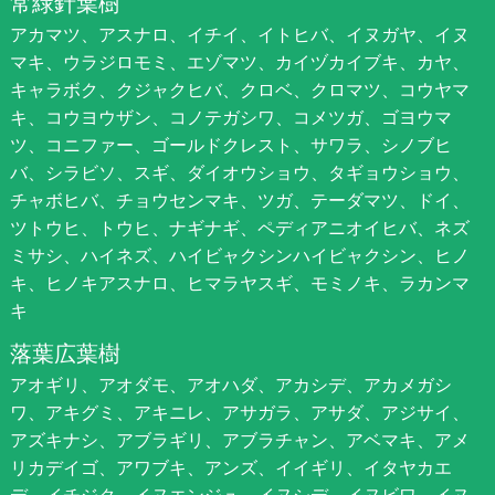
常緑針葉樹
アカマツ、アスナロ、イチイ、イトヒバ、イヌガヤ、イヌ
マキ、ウラジロモミ、エゾマツ、カイヅカイブキ、カヤ、
キャラボク、クジャクヒバ、クロベ、クロマツ、コウヤマ
キ、コウヨウザン、コノテガシワ、コメツガ、ゴヨウマ
ツ、コニファー、ゴールドクレスト、サワラ、シノブヒ
バ、シラビソ、スギ、ダイオウショウ、タギョウショウ、
チャボヒバ、チョウセンマキ、ツガ、テーダマツ、ドイ、
ツトウヒ、トウヒ、ナギナギ、ペディアニオイヒバ、ネズ
ミサシ、ハイネズ、ハイビャクシンハイビャクシン、ヒノ
キ、ヒノキアスナロ、ヒマラヤスギ、モミノキ、ラカンマ
キ
落葉広葉樹
アオギリ、アオダモ、アオハダ、アカシデ、アカメガシ
ワ、アキグミ、アキニレ、アサガラ、アサダ、アジサイ、
アズキナシ、アブラギリ、アブラチャン、アベマキ、アメ
リカデイゴ、アワブキ、アンズ、イイギリ、イタヤカエ