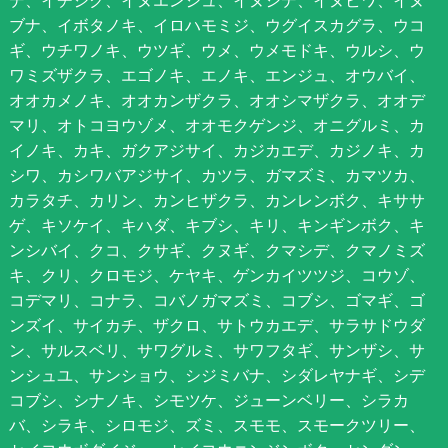
デ、イチジク、イヌエンジュ、イヌシデ、イヌビワ、イヌ
ブナ、イボタノキ、イロハモミジ、ウグイスカグラ、ウコ
ギ、ウチワノキ、ウツギ、ウメ、ウメモドキ、ウルシ、ウ
ワミズザクラ、エゴノキ、エノキ、エンジュ、オウバイ、
オオカメノキ、オオカンザクラ、オオシマザクラ、オオデ
マリ、オトコヨウゾメ、オオモクゲンジ、オニグルミ、カ
イノキ、カキ、ガクアジサイ、カジカエデ、カジノキ、カ
シワ、カシワバアジサイ、カツラ、ガマズミ、カマツカ、
カラタチ、カリン、カンヒザクラ、カンレンボク、キササ
ゲ、キソケイ、キハダ、キブシ、キリ、キンギンボク、キ
ンシバイ、クコ、クサギ、クヌギ、クマシデ、クマノミズ
キ、クリ、クロモジ、ケヤキ、ゲンカイツツジ、コウゾ、
コデマリ、コナラ、コバノガマズミ、コブシ、ゴマギ、ゴ
ンズイ、サイカチ、ザクロ、サトウカエデ、サラサドウダ
ン、サルスベリ、サワグルミ、サワフタギ、サンザシ、サ
ンシュユ、サンショウ、シジミバナ、シダレヤナギ、シデ
コブシ、シナノキ、シモツケ、ジューンベリー、シラカ
バ、シラキ、シロモジ、ズミ、スモモ、スモークツリー、