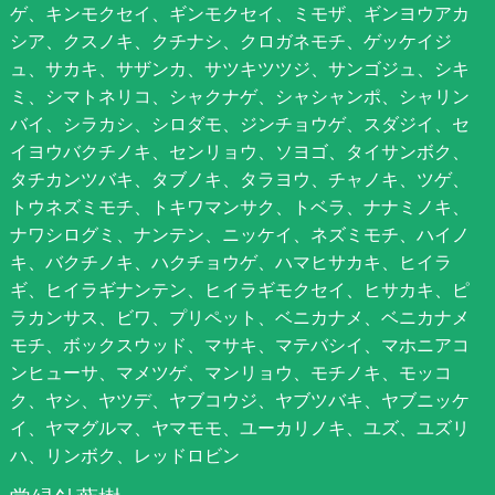
ゲ、キンモクセイ、ギンモクセイ、ミモザ、ギンヨウアカ
シア、クスノキ、クチナシ、クロガネモチ、ゲッケイジ
ュ、サカキ、サザンカ、サツキツツジ、サンゴジュ、シキ
ミ、シマトネリコ、シャクナゲ、シャシャンポ、シャリン
バイ、シラカシ、シロダモ、ジンチョウゲ、スダジイ、セ
イヨウバクチノキ、センリョウ、ソヨゴ、タイサンボク、
タチカンツバキ、タブノキ、タラヨウ、チャノキ、ツゲ、
トウネズミモチ、トキワマンサク、トベラ、ナナミノキ、
ナワシログミ、ナンテン、ニッケイ、ネズミモチ、ハイノ
キ、バクチノキ、ハクチョウゲ、ハマヒサカキ、ヒイラ
ギ、ヒイラギナンテン、ヒイラギモクセイ、ヒサカキ、ピ
ラカンサス、ビワ、プリペット、ベニカナメ、ベニカナメ
モチ、ボックスウッド、マサキ、マテバシイ、マホニアコ
ンヒューサ、マメツゲ、マンリョウ、モチノキ、モッコ
ク、ヤシ、ヤツデ、ヤブコウジ、ヤブツバキ、ヤブニッケ
イ、ヤマグルマ、ヤマモモ、ユーカリノキ、ユズ、ユズリ
ハ、リンボク、レッドロビン