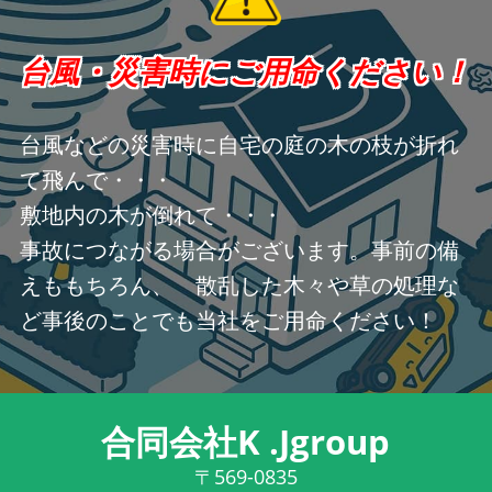
台風・災害時にご用命ください！
台風などの災害時に自宅の庭の木の枝が折れ
て飛んで・・・
敷地内の木が倒れて・・・
事故につながる場合がございます。事前の備
えももちろん、 散乱した木々や草の処理な
ど事後のことでも当社をご用命ください！
合同会社K .Jgroup
〒569-0835