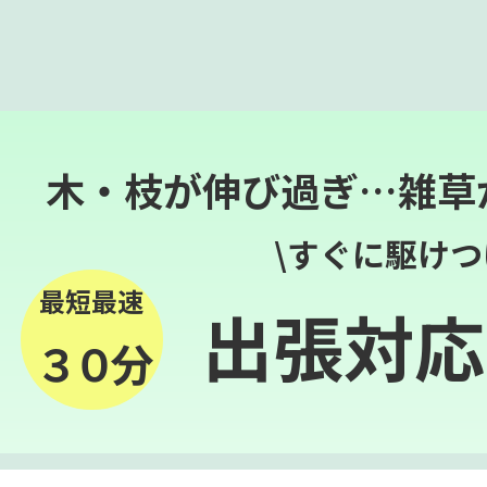
木・枝が伸び過ぎ…雑草
\すぐに駆けつ
最短最速
出張対応
３０分