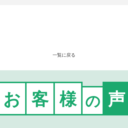
一覧に戻る
お
客
様
声
の