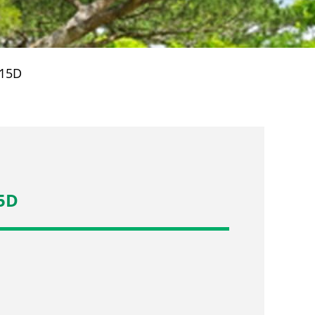
215D
5D