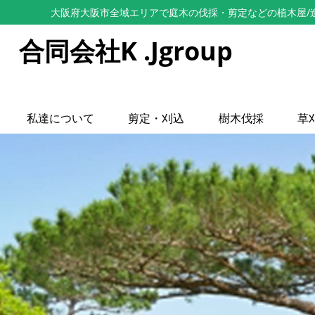
大阪府大阪市全域エリアで庭木の伐採・剪定などの植木屋/造園
合同会社K .Jgroup
私達について
剪定・刈込
樹木伐採
草