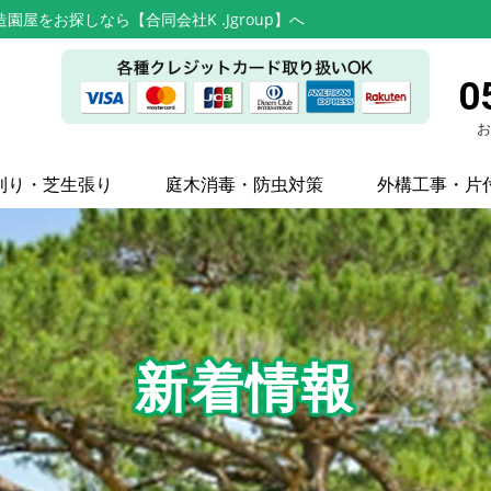
屋をお探しなら【合同会社K .Jgroup】へ
0
お
刈り・芝生張り
庭木消毒・防虫対策
外構工事・片
新着情報