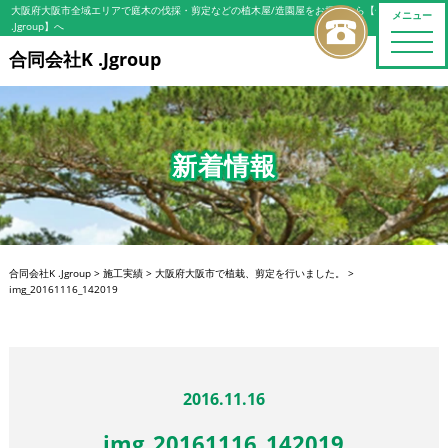
大阪府大阪市全域エリアで庭木の伐採・剪定などの植木屋/造園屋をお探しなら【合同会社K
メニュー
.Jgroup】へ
toggle
naviga
合同会社K .Jgroup
新着情報
合同会社K .Jgroup
>
施工実績
>
大阪府大阪市で植栽、剪定を行いました。
>
img_20161116_142019
2016.11.16
img_20161116_142019