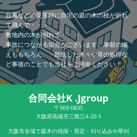
台風などの災害時に自宅の庭の木の枝が折れ
て飛んで・・・
敷地内の木が倒れて・・・
事故につながる場合がございます。事前の備
えももちろん、 散乱した木々や草の処理な
ど事後のことでも当社をご用命ください！
合同会社K .Jgroup
〒569-0835
大阪府高槻市三島江4-20-5
大阪市全域で庭木の伐採・剪定・刈り込みや草刈