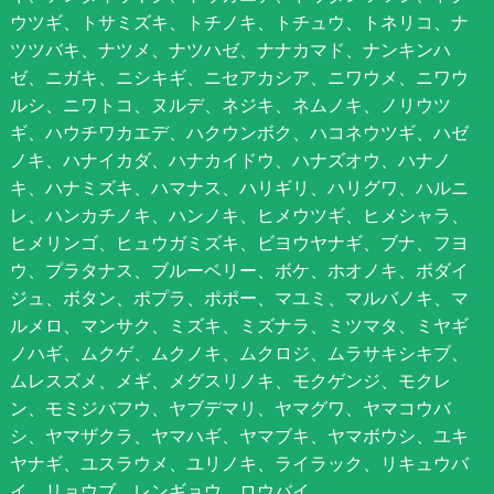
ウツギ、トサミズキ、トチノキ、トチュウ、トネリコ、ナ
ツツバキ、ナツメ、ナツハゼ、ナナカマド、ナンキンハ
ゼ、ニガキ、ニシキギ、ニセアカシア、ニワウメ、ニワウ
ルシ、ニワトコ、ヌルデ、ネジキ、ネムノキ、ノリウツ
ギ、ハウチワカエデ、ハクウンボク、ハコネウツギ、ハゼ
ノキ、ハナイカダ、ハナカイドウ、ハナズオウ、ハナノ
キ、ハナミズキ、ハマナス、ハリギリ、ハリグワ、ハルニ
レ、ハンカチノキ、ハンノキ、ヒメウツギ、ヒメシャラ、
ヒメリンゴ、ヒュウガミズキ、ビヨウヤナギ、ブナ、フヨ
ウ、プラタナス、ブルーベリー、ボケ、ホオノキ、ボダイ
ジュ、ボタン、ポプラ、ポポー、マユミ、マルバノキ、マ
ルメロ、マンサク、ミズキ、ミズナラ、ミツマタ、ミヤギ
ノハギ、ムクゲ、ムクノキ、ムクロジ、ムラサキシキブ、
ムレスズメ、メギ、メグスリノキ、モクゲンジ、モクレ
ン、モミジバフウ、ヤブデマリ、ヤマグワ、ヤマコウバ
シ、ヤマザクラ、ヤマハギ、ヤマブキ、ヤマボウシ、ユキ
ヤナギ、ユスラウメ、ユリノキ、ライラック、リキュウバ
イ、リョウブ、レンギョウ、ロウバイ