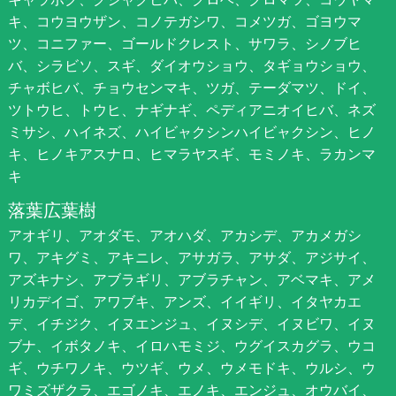
キ、コウヨウザン、コノテガシワ、コメツガ、ゴヨウマ
ツ、コニファー、ゴールドクレスト、サワラ、シノブヒ
バ、シラビソ、スギ、ダイオウショウ、タギョウショウ、
チャボヒバ、チョウセンマキ、ツガ、テーダマツ、ドイ、
ツトウヒ、トウヒ、ナギナギ、ペディアニオイヒバ、ネズ
ミサシ、ハイネズ、ハイビャクシンハイビャクシン、ヒノ
キ、ヒノキアスナロ、ヒマラヤスギ、モミノキ、ラカンマ
キ
落葉広葉樹
アオギリ、アオダモ、アオハダ、アカシデ、アカメガシ
ワ、アキグミ、アキニレ、アサガラ、アサダ、アジサイ、
アズキナシ、アブラギリ、アブラチャン、アベマキ、アメ
リカデイゴ、アワブキ、アンズ、イイギリ、イタヤカエ
デ、イチジク、イヌエンジュ、イヌシデ、イヌビワ、イヌ
ブナ、イボタノキ、イロハモミジ、ウグイスカグラ、ウコ
ギ、ウチワノキ、ウツギ、ウメ、ウメモドキ、ウルシ、ウ
ワミズザクラ、エゴノキ、エノキ、エンジュ、オウバイ、