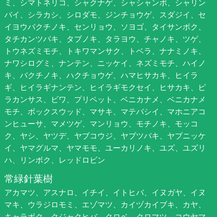
ミ、シマトネリコ、シャクナゲ、シャシャンポ、シャリン
バイ、シラカシ、シロダモ、ジンチョウゲ、スダジイ、セ
イヨウバクチノキ、センリョウ、ソヨゴ、タイサンボク、
タチカンツバキ、タブノキ、タラヨウ、チャノキ、ツゲ、
トウネズミモチ、トキワマンサク、トベラ、ナナミノキ、
ナワシログミ、ナンテン、ニッケイ、ネズミモチ、ハイノ
キ、バクチノキ、ハクチョウゲ、ハマヒサカキ、ヒイラ
ギ、ヒイラギナンテン、ヒイラギモクセイ、ヒサカキ、ピ
ラカンサス、ビワ、プリペット、ベニカナメ、ベニカナメ
モチ、ボックスウッド、マサキ、マテバシイ、マホニアコ
ンヒューサ、マメツゲ、マンリョウ、モチノキ、モッコ
ク、ヤシ、ヤツデ、ヤブコウジ、ヤブツバキ、ヤブニッケ
イ、ヤマグルマ、ヤマモモ、ユーカリノキ、ユズ、ユズリ
ハ、リンボク、レッドロビン
常緑針葉樹
アカマツ、アスナロ、イチイ、イトヒバ、イヌガヤ、イヌ
マキ、ウラジロモミ、エゾマツ、カイヅカイブキ、カヤ、
キャラボク、クジャクヒバ、クロベ、クロマツ、コウヤマ