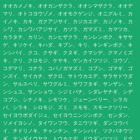
オオカメノキ、オオカンザクラ、オオシマザクラ、オオデ
マリ、オトコヨウゾメ、オオモクゲンジ、オニグルミ、カ
イノキ、カキ、ガクアジサイ、カジカエデ、カジノキ、カ
シワ、カシワバアジサイ、カツラ、ガマズミ、カマツカ、
カラタチ、カリン、カンヒザクラ、カンレンボク、キササ
ゲ、キソケイ、キハダ、キブシ、キリ、キンギンボク、キ
ンシバイ、クコ、クサギ、クヌギ、クマシデ、クマノミズ
キ、クリ、クロモジ、ケヤキ、ゲンカイツツジ、コウゾ、
コデマリ、コナラ、コバノガマズミ、コブシ、ゴマギ、ゴ
ンズイ、サイカチ、ザクロ、サトウカエデ、サラサドウダ
ン、サルスベリ、サワグルミ、サワフタギ、サンザシ、サ
ンシュユ、サンショウ、シジミバナ、シダレヤナギ、シデ
コブシ、シナノキ、シモツケ、ジューンベリー、シラカ
バ、シラキ、シロモジ、ズミ、スモモ、スモークツリー、
セイヨウボダイジュ、セイヨウニンジンボク、センダン、
ソメイヨシノ、タイワンフウ、タニウツギ、ダンコウバ
イ、チドリノキ、チャンチン、チンシバイ、ツクバネウツ
ギ、テンダイウヤク、トウカエデ、ドウダンツツジ、ドク